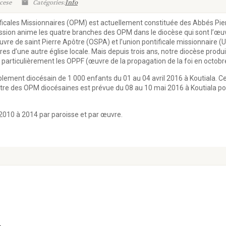
ocese
Catégories:
Info
cales Missionnaires (OPM) est actuellement constituée des Abbés Pier
n anime les quatre branches des OPM dans le diocèse qui sont l’œuvre
uvre de saint Pierre Apôtre (OSPA) et l’union pontificale missionnaire 
res d’une autre église locale. Mais depuis trois ans, notre diocèse prod
particulièrement les OPPF (œuvre de la propagation de la foi en octobre
ement diocésain de 1 000 enfants du 01 au 04 avril 2016 à Koutiala. C
tre des OPM diocésaines est prévue du 08 au 10 mai 2016 à Koutiala pour
 2010 à 2014 par paroisse et par œuvre.