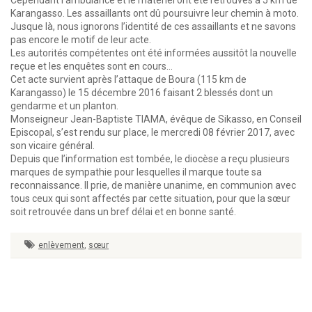
Cependant l’ambulance et le matériel ont été retrouvés à 5 km de
Karangasso. Les assaillants ont dû poursuivre leur chemin à moto.
Jusque là, nous ignorons l’identité de ces assaillants et ne savons
pas encore le motif de leur acte.
Les autorités compétentes ont été informées aussitôt la nouvelle
reçue et les enquêtes sont en cours…
Cet acte survient après l’attaque de Boura (115 km de
Karangasso) le 15 décembre 2016 faisant 2 blessés dont un
gendarme et un planton.
Monseigneur Jean-Baptiste TIAMA, évêque de Sikasso, en Conseil
Episcopal, s’est rendu sur place, le mercredi 08 février 2017, avec
son vicaire général.
Depuis que l’information est tombée, le diocèse a reçu plusieurs
marques de sympathie pour lesquelles il marque toute sa
reconnaissance. Il prie, de manière unanime, en communion avec
tous ceux qui sont affectés par cette situation, pour que la sœur
soit retrouvée dans un bref délai et en bonne santé.
enlèvement
,
sœur