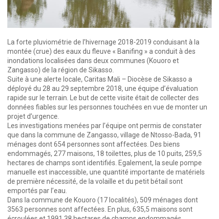
La forte pluviométrie de l’hivernage 2018-2019 conduisant à la
montée (crue) des eaux du fleuve « Banifing » a conduit à des
inondations localisées dans deux communes (Kouoro et
Zangasso) de la région de Sikasso.
Suite à une alerte locale, Caritas Mali – Diocèse de Sikasso a
déployé du 28 au 29 septembre 2018, une équipe d’évaluation
rapide sur le terrain. Le but de cette visite était de collecter des
données fiables sur les personnes touchées en vue de monter un
projet d’urgence.
Les investigations menées par l’équipe ont permis de constater
que dans la commune de Zangasso, village de Ntosso-Bada, 91
ménages dont 654 personnes sont affectées. Des biens
endommagés, 277 maisons, 18 toilettes, plus de 10 puits, 259,5
hectares de champs sont identifiés. Egalement, la seule pompe
manuelle est inaccessible, une quantité importante de matériels
de première nécessité, de la volaille et du petit bétail sont
emportés par l’eau.
Dans la commune de Kouoro (17 localités), 509 ménages dont
3563 personnes sont affectées. En plus, 635,5 maisons sont
écroulées et 1991,38 hectares de champs endommagés.