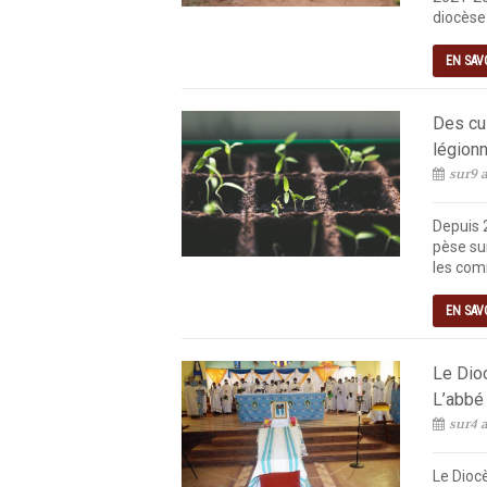
diocèse 
EN SAV
Des cul
légionn
sur9 a
Depuis 
pèse sur
les com
EN SAV
Le Dio
L’abbé
sur4 a
Le Diocè