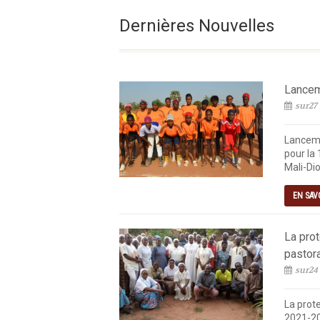
Fête De La Transfigurat
Dernières Nouvelles
Lanceme
sur27 
Lanceme
pour la 
Mali-Dio
EN SAV
La pro
pastor
sur24
La prot
2021-20