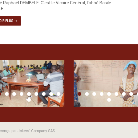
é Raphaël DEMBELE. C’est le Vicaire Général, l’abbé Basile
...
OIR PLUS
| conçu par Jokers' Company SAS