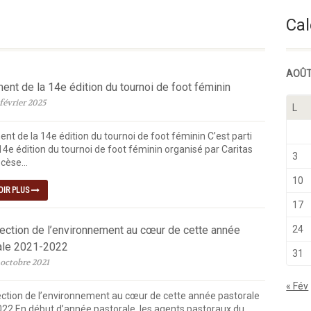
ion Du Seigneur
Cal
AOÛT
nt de la 14e édition du tournoi de foot féminin
février 2025
L
nt de la 14e édition du tournoi de foot féminin C’est parti
14e édition du tournoi de foot féminin organisé par Caritas
3
cèse...
10
OIR PLUS
17
tection de l’environnement au cœur de cette année
24
ale 2021-2022
31
 octobre 2021
« Fév
ection de l’environnement au cœur de cette année pastorale
22 En début d’année pastorale, les agents pastoraux du