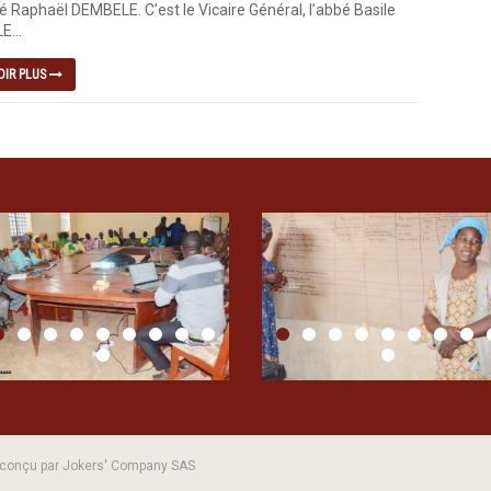
é Raphaël DEMBELE. C’est le Vicaire Général, l’abbé Basile
...
OIR PLUS
| conçu par Jokers' Company SAS