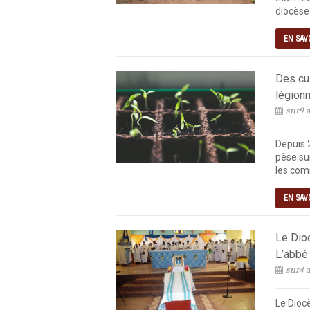
diocèse 
EN SAV
Des cul
légionn
sur9 a
Depuis 
pèse sur
les com
EN SAV
Le Dio
L’abbé
sur4 a
Le Diocè