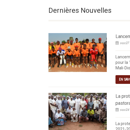
Le Vendredi De La 18e 
Dernières Nouvelles
Lanceme
sur27 
Lanceme
pour la 
Mali-Dio
EN SAV
La pro
pastor
sur24
La prot
2021-20