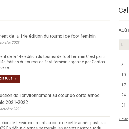
maine Du Temps Ordinaire
Cal
AOÛT
nt de la 14e édition du tournoi de foot féminin
février 2025
L
nt de la 14e édition du tournoi de foot féminin C’est parti
14e édition du tournoi de foot féminin organisé par Caritas
3
cèse...
10
OIR PLUS
17
tection de l’environnement au cœur de cette année
24
ale 2021-2022
31
 octobre 2021
« Fév
ection de l’environnement au cœur de cette année pastorale
22 En début d’année pastorale, les agents pastoraux du