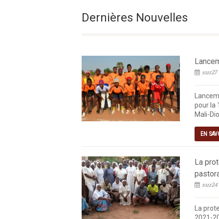
Le Samedi De La 18° Se
Dernières Nouvelles
Lanceme
sur27 
Lanceme
pour la 
Mali-Dio
EN SAV
La pro
pastor
sur24
La prot
2021-20