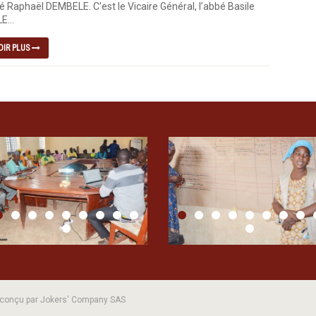
é Raphaël DEMBELE. C’est le Vicaire Général, l’abbé Basile
...
OIR PLUS
| conçu par Jokers' Company SAS