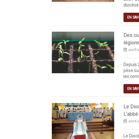
diocèse 
EN SAV
Des cul
légionn
sur9 a
Depuis 
pèse sur
les com
EN SAV
Le Dio
L’abbé
sur4 a
Le Diocè