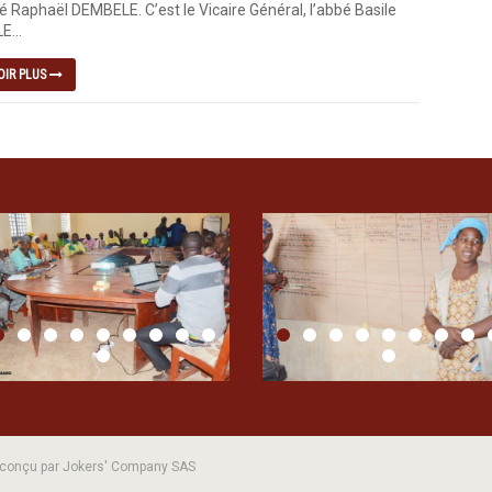
é Raphaël DEMBELE. C’est le Vicaire Général, l’abbé Basile
...
OIR PLUS
| conçu par Jokers' Company SAS