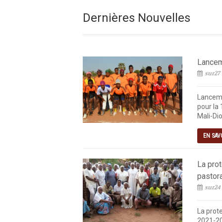
Le Vendredi De La 18e 
Dernières Nouvelles
Lanceme
sur27 
Lanceme
pour la 
Mali-Dio
EN SAV
La pro
pastor
sur24
La prot
2021-20