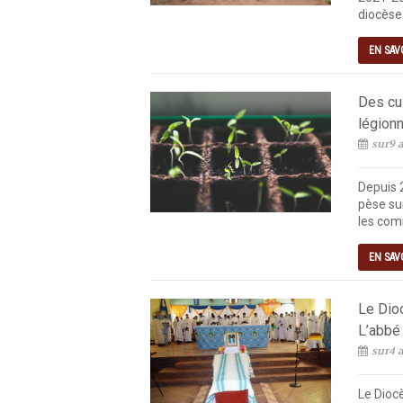
diocèse 
EN SAV
Des cul
légionn
sur9 a
Depuis 
pèse sur
les com
EN SAV
Le Dio
L’abbé
sur4 a
Le Diocè