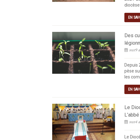
diocèse 
EN SAV
Des cul
légionn
sur9 a
Depuis 
pèse sur
les com
EN SAV
Le Dio
L’abbé
sur4 a
Le Diocè