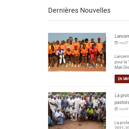
Le Samedi De La 18° Se
Dernières Nouvelles
Lanceme
sur27 
Lanceme
pour la 
Mali-Dio
EN SAV
La pro
pastor
sur24
La prot
2021-20