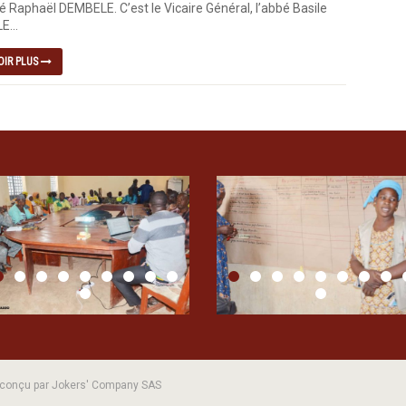
é Raphaël DEMBELE. C’est le Vicaire Général, l’abbé Basile
...
OIR PLUS
| conçu par Jokers' Company SAS