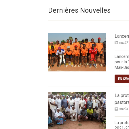
Le Vendredi De La 18e 
Dernières Nouvelles
Lanceme
sur27 
Lanceme
pour la 
Mali-Dio
EN SAV
La pro
pastor
sur24
La prot
2021-20