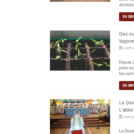
diocèse 
EN SAV
Des cul
légionn
sur9 a
Depuis 
pèse sur
les com
EN SAV
Le Dio
L’abbé
sur4 a
Le Diocè