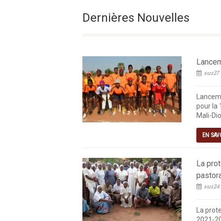
Le Vendredi De La 18e 
Dernières Nouvelles
Lanceme
sur27 
Lanceme
pour la 
Mali-Dio
EN SAV
La pro
pastor
sur24
La prot
2021-20