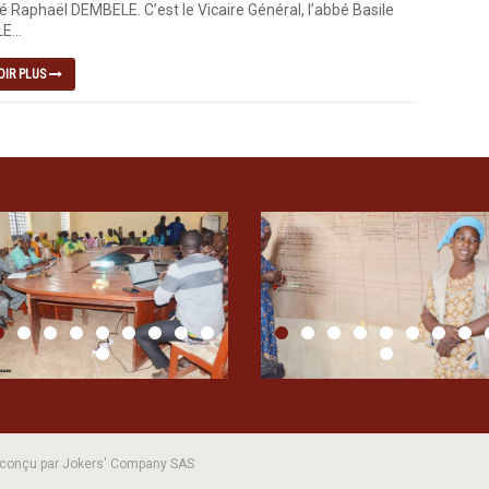
é Raphaël DEMBELE. C’est le Vicaire Général, l’abbé Basile
...
OIR PLUS
| conçu par Jokers' Company SAS