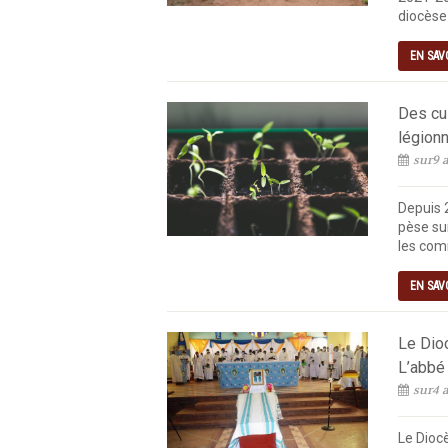
diocèse 
EN SAV
Des cul
légionn
sur9 a
Depuis 
pèse sur
les com
EN SAV
Le Dio
L’abbé
sur4 a
Le Diocè