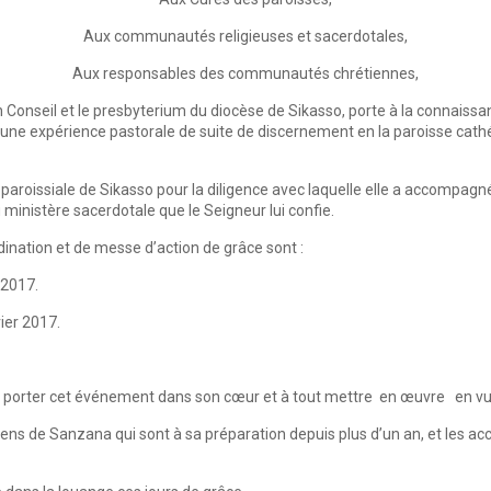
Aux communautés religieuses et sacerdotales,
Aux responsables des communautés chrétiennes,
Conseil et le presbyterium du diocèse de Sikasso, porte à la connaissan
u une expérience pastorale de suite de discernement en la paroisse cath
aroissiale de Sikasso pour la diligence avec laquelle elle a accompagné l’
ministère sacerdotale que le Seigneur lui confie.
ination et de messe d’action de grâce sont :
 2017.
ier 2017.
 à porter cet événement dans son cœur et à tout mettre en œuvre en vue
iens de Sanzana qui sont à sa préparation depuis plus d’un an, et les ac