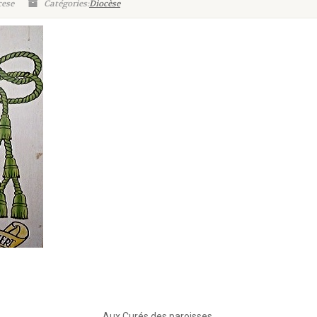
cese
Catégories:
Diocèse
Aux Curés des paroisses,