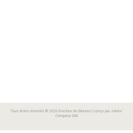
Tous droits réservés © 2026 Diocèse de Sikasso | conçu par Jokers'
Company SAS