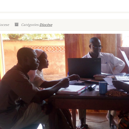
iocese
Catégories:
Diocèse