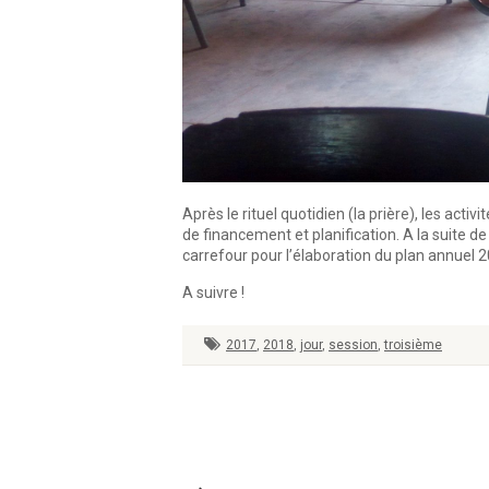
Après le rituel quotidien (la prière), les acti
de financement et planification. A la suite 
carrefour pour l’élaboration du plan annuel 
A suivre !
2017
,
2018
,
jour
,
session
,
troisième