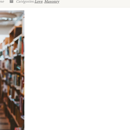
ese
Catégories:
Love
,
Masonry